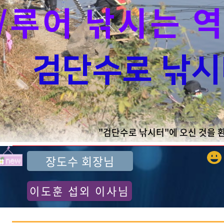
/루어 낚시는 역시
검단수로 낚시
"검단수로 낚시터"에 오신 것을 
장도수 회장님
이도훈 섭외 이사님