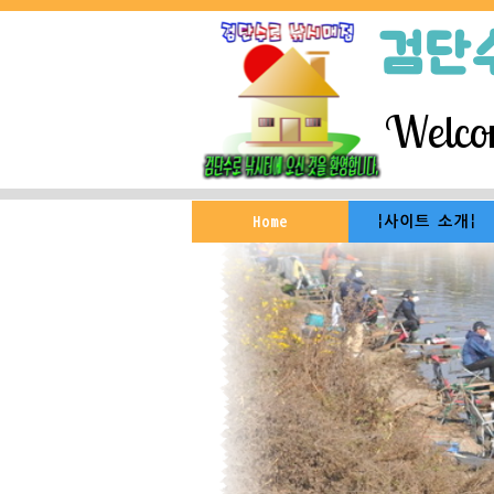
검단
Welcom
Home
|사이트 소개|
SFTS
보트엔진 수리 및 판매
겨울철 안전사고
Fishing길라잡이
banax 낚시용품 전