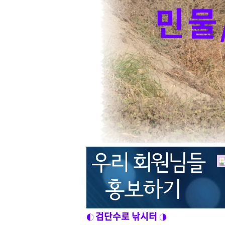
민물
우리 회원님들
홍보하기
검단수로 낚시터
◐
◑