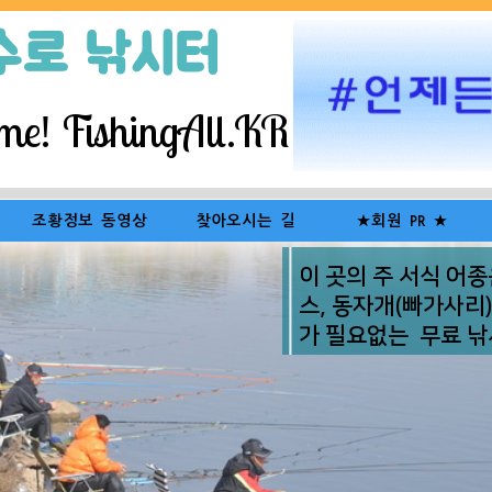
수로 낚시터
e! FishingAll.KR
조황정보 동영상
찾아오시는 길
★회원 PR ★
2017 ~ 2018년
|서/낚/협 N-cafe|
장도수 회장님
이 곳의 주 서식 어종은
스, 동자개(빠가사리
2016년 하반기
이도훈 섭외이사님
가 필요없는 무료 
문취급
2016년 상반기
2015년 동영상