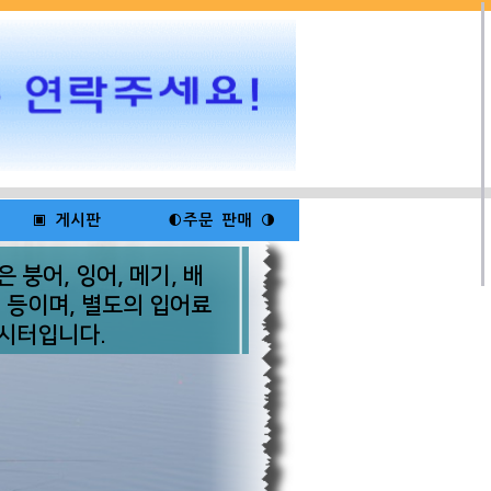
▣ 게시판
◐주문 판매 ◑
◐공지 사항◑
-낚시보트 대여안내
 붕어, 잉어, 메기, 배
) 등이며, 별도의 입어료
▣ Q & A 게시판
낚시터입니다.
▣ 자유 게시판
회원 포토 게시판
★ Photo Gallery